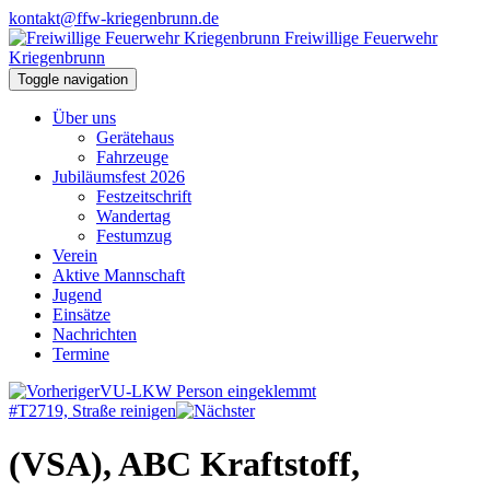
kontakt@ffw-kriegenbrunn.de
Freiwillige Feuerwehr
Kriegenbrunn
Toggle navigation
Über uns
Gerätehaus
Fahrzeuge
Jubiläumsfest 2026
Festzeitschrift
Wandertag
Festumzug
Verein
Aktive Mannschaft
Jugend
Einsätze
Nachrichten
Termine
VU-LKW Person eingeklemmt
#T2719, Straße reinigen
(VSA), ABC Kraftstoff,